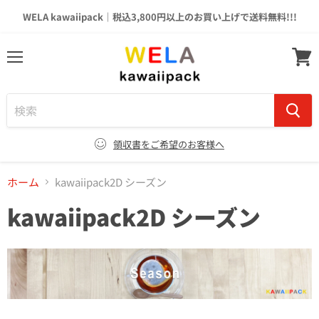
WELA kawaiipack｜税込3,800円以上のお買い上げで送料無料!!!
メ
カ
ニ
ー
ュ
ト
ー
を
見
る
領収書をご希望のお客様へ
ホーム
kawaiipack2D シーズン
kawaiipack2D シーズン