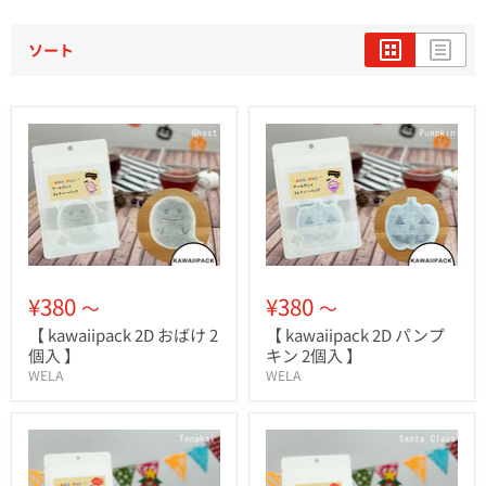
ソート
¥380
¥380
～
～
【 kawaiipack 2D おばけ 2
【 kawaiipack 2D パンプ
個入 】
キン 2個入 】
WELA
WELA