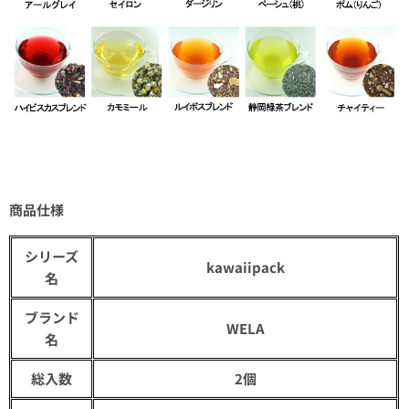
商品仕様
シリーズ
kawaiipack
名
ブランド
WELA
名
総入数
2個