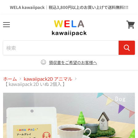
WELA kawaiipack｜税込3,800円以上のお買い上げで送料無料!!!
メ
カ
ニ
ー
ュ
ト
ー
を
見
る
領収書をご希望のお客様へ
ホーム
kawaiipack2D アニマル
【 kawaiipack 2D いぬ 2個入 】