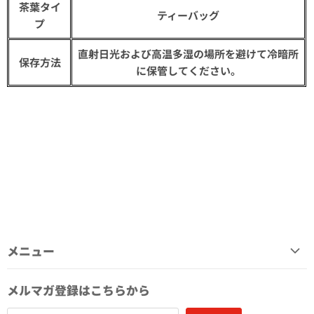
茶葉タイ
ティーバッグ
プ
直射日光および高温多湿の場所を避けて冷暗所
保存方法
に保管してください。
メニュー
kawaiipack BOX
メルマガ登録はこちらから
kawaiipack 3D